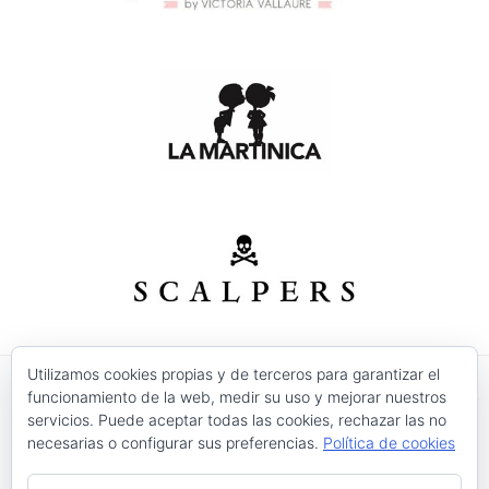
Utilizamos cookies propias y de terceros para garantizar el
funcionamiento de la web, medir su uso y mejorar nuestros
© 2026 Modas Isabel - C/ Verónica Nº 30 - CP. 30520 -
servicios. Puede aceptar todas las cookies, rechazar las no
Jumilla (Murcia)
necesarias o configurar sus preferencias.
Política de cookies
Precios válidos salvo error tipográfico o fin de
existencias.