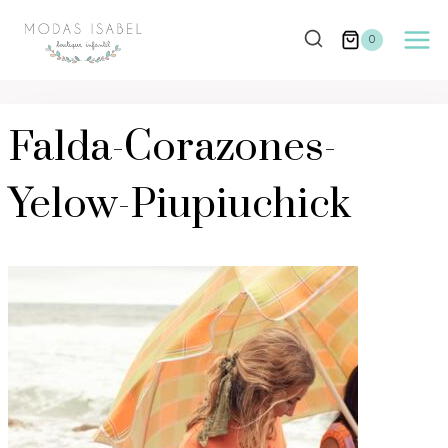
Saltar
al
0
contenido
Falda-Corazones-
Yelow-Piupiuchick