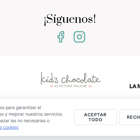
¡Síguenos!
os para garantizar el
0 - Jumilla (Murcia)
o y mejorar nuestros servicios.
ACEPTAR
REC
TODO
azar las no necesarias o
stencias.
de cookies
Entrega
Política de Cookies
Contacto