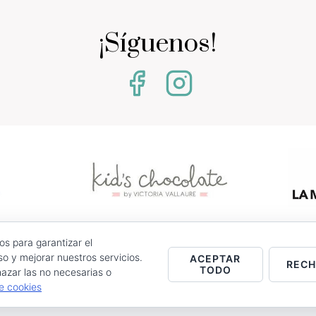
¡Síguenos!
os para garantizar el
0 - Jumilla (Murcia)
o y mejorar nuestros servicios.
ACEPTAR
REC
TODO
azar las no necesarias o
stencias.
de cookies
Entrega
Política de Cookies
Contacto