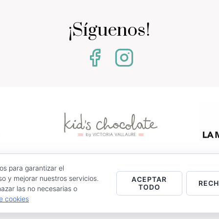
¡Síguenos!
os para garantizar el
0 - Jumilla (Murcia)
o y mejorar nuestros servicios.
ACEPTAR
REC
TODO
azar las no necesarias o
stencias.
de cookies
Entrega
Política de Cookies
Contacto