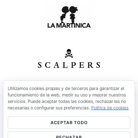
Utilizamos cookies propias y de terceros para garantizar el
funcionamiento de la web, medir su uso y mejorar nuestros
© 2026 Modas Isabel - C/ Verónica Nº 30 - CP. 30520 -
servicios. Puede aceptar todas las cookies, rechazar las no
Jumilla (Murcia)
necesarias o configurar sus preferencias.
Política de cookies
Precios válidos salvo error tipográfico o fin de
existencias.
ACEPTAR TODO
Aviso Legal
Condiciones de Uso
Devoluciones
Entrega
Política de Cookies
Contacto
RECHAZAR