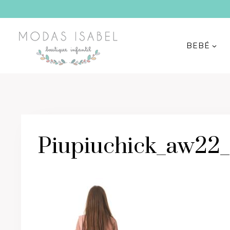
Saltar
al
contenido
BEBÉ
Piupiuchick_aw22_