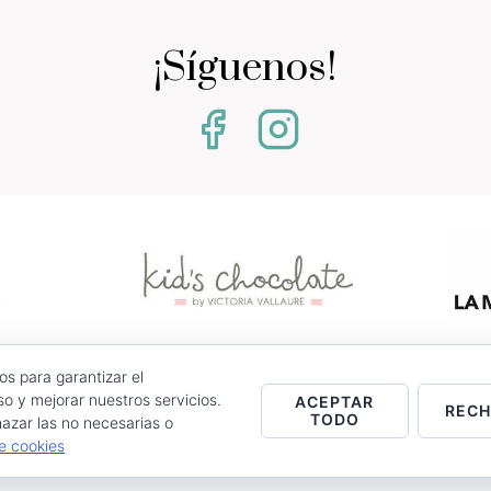
¡Síguenos!
os para garantizar el
0 - Jumilla (Murcia)
o y mejorar nuestros servicios.
ACEPTAR
REC
TODO
azar las no necesarias o
stencias.
de cookies
Entrega
Política de Cookies
Contacto