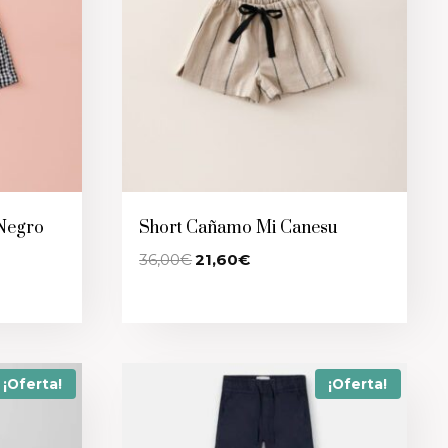
Negro
Short Cañamo Mi Canesu
El
El
36,00
€
21,60
€
precio
precio
original
actual
era:
es:
36,00€.
21,60€.
¡Oferta!
¡Oferta!