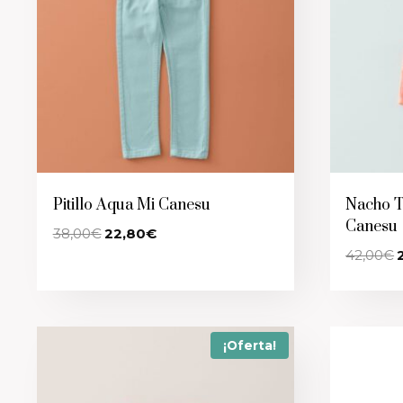
Pitillo Aqua Mi Canesu
Nacho T
Canesu
El
El
38,00
€
22,80
€
precio
precio
E
42,00
€
original
actual
p
era:
es:
o
38,00€.
22,80€.
e
4
¡Oferta!