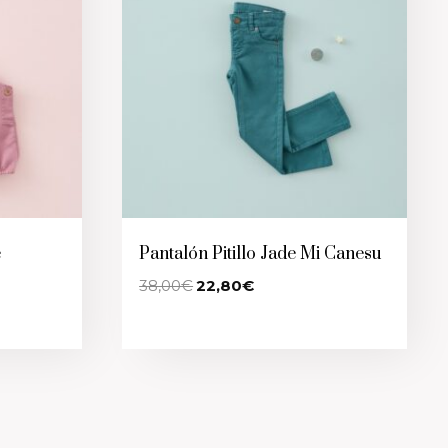
e
Pantalón Pitillo Jade Mi Canesu
El
El
38,00
€
22,80
€
precio
precio
original
actual
era:
es:
38,00€.
22,80€.