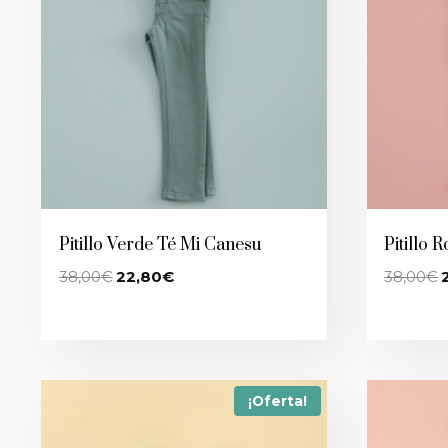
Pitillo Verde Té Mi Canesu
Pitillo
El
El
E
38,00
€
22,80
€
38,00
€
precio
precio
p
original
actual
o
era:
es:
e
38,00€.
22,80€.
3
¡Oferta!