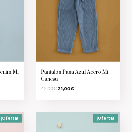
Denim Mi
Pantalón Pana Azul Acero Mi
Canesu
El
El
42,00
€
21,00
€
precio
precio
original
actual
era:
es:
42,00€.
21,00€.
¡Oferta!
¡Oferta!