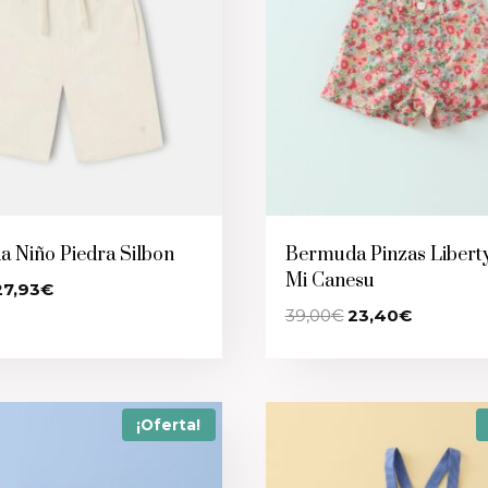
 Niño Piedra Silbon
Bermuda Pinzas Libert
Mi Canesu
l
El
27,93
€
recio
precio
El
El
39,00
€
23,40
€
riginal
actual
precio
precio
ra:
es:
original
actual
9,90€.
27,93€.
era:
es:
39,00€.
23,40€.
¡Oferta!