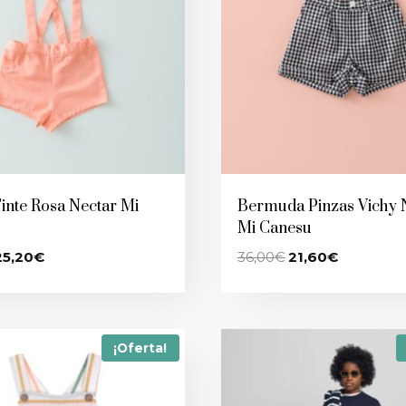
inte Rosa Nectar Mi
Bermuda Pinzas Vichy 
Mi Canesu
l
El
El
El
25,20
€
36,00
€
21,60
€
recio
precio
precio
precio
riginal
actual
original
actual
ra:
es:
era:
es:
2,00€.
25,20€.
36,00€.
21,60€.
¡Oferta!