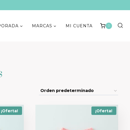
PORADA
MARCAS
MI CUENTA
0
s
¡Oferta!
¡Oferta!