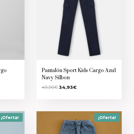
rgo
Pantalón Sport Kids Cargo Azul
Navy Silbon
El
El
49,90
€
34,93
€
precio
precio
original
actual
era:
es:
49,90€.
34,93€.
¡Oferta!
¡Oferta!