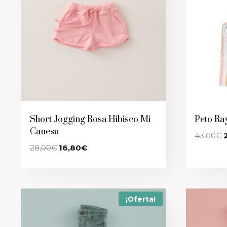
Short Jogging Rosa Hibisco Mi
Peto Ra
Canesu
E
43,00
€
p
El
El
28,00
€
16,80
€
o
precio
precio
e
original
actual
4
era:
es:
28,00€.
16,80€.
¡Oferta!