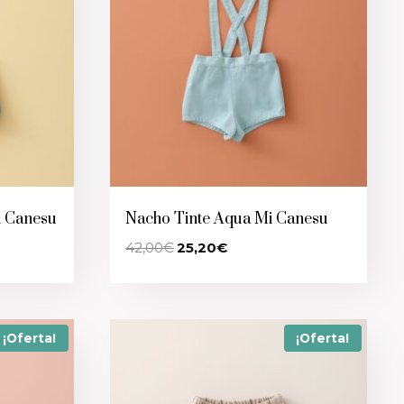
i Canesu
Nacho Tinte Aqua Mi Canesu
El
El
42,00
€
25,20
€
precio
precio
original
actual
era:
es:
42,00€.
25,20€.
¡Oferta!
¡Oferta!