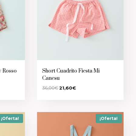
y Rosso
Short Cuadrito Fiesta Mi
Canesu
El
El
36,00
€
21,60
€
precio
precio
original
actual
era:
es:
36,00€.
21,60€.
¡Oferta!
¡Oferta!