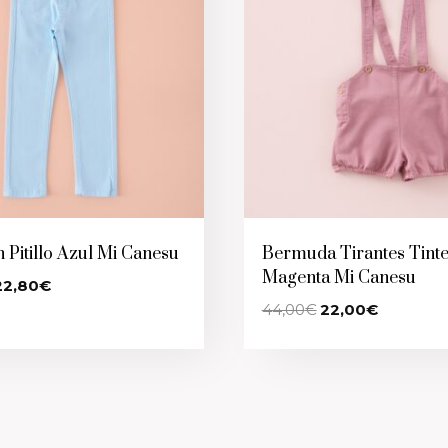
 Pitillo Azul Mi Canesu
Bermuda Tirantes Tint
Magenta Mi Canesu
l
El
22,80
€
recio
precio
El
El
44,00
€
22,00
€
riginal
actual
precio
precio
ra:
es:
original
actual
8,00€.
22,80€.
era:
es:
44,00€.
22,00€.