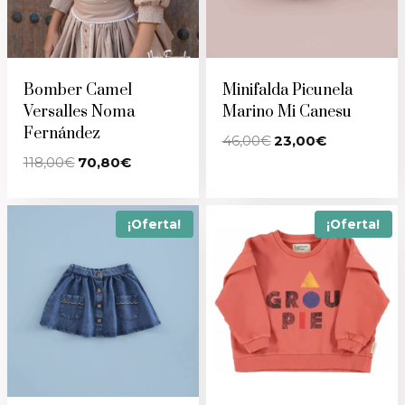
Bomber Camel
Minifalda Picunela
Versalles Noma
Marino Mi Canesu
Fernández
El
El
46,00
€
23,00
€
precio
precio
El
El
118,00
€
70,80
€
original
actual
precio
precio
era:
es:
original
actual
46,00€.
23,00€.
era:
es:
118,00€.
70,80€.
¡Oferta!
¡Oferta!