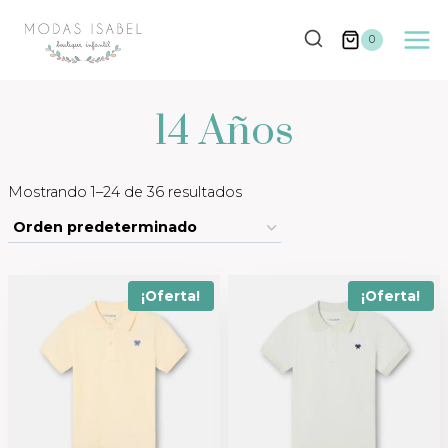
Saltar
al
0
contenido
14 Años
Mostrando 1–24 de 36 resultados
¡Oferta!
¡Oferta!