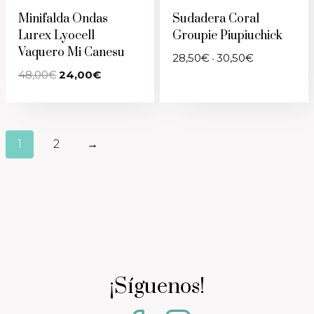
Minifalda Ondas
Sudadera Coral
Lurex Lyocell
Groupie Piupiuchick
Vaquero Mi Canesu
Rango
28,50
€
30,50
€
-
de
El
El
48,00
€
24,00
€
precios:
precio
precio
desde
original
actual
28,50€
era:
es:
hasta
48,00€.
24,00€.
30,50€
1
2
→
¡Síguenos!