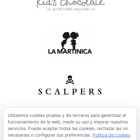
Utilizamos cookies propias y de terceros para garantizar el
funcionamiento de la web, medir su uso y mejorar nuestros
© 2026 Modas Isabel - C/ Verónica Nº 30 - CP. 30520 -
servicios. Puede aceptar todas las cookies, rechazar las no
Jumilla (Murcia)
necesarias o configurar sus preferencias.
Política de cookies
Precios válidos salvo error tipográfico o fin de