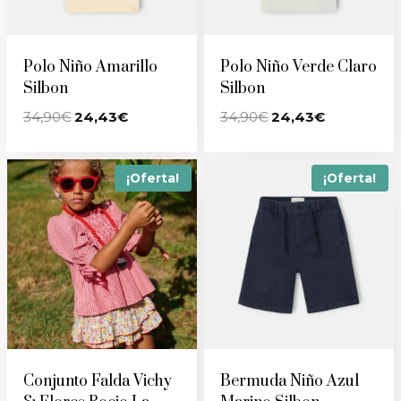
Polo Niño Amarillo
Polo Niño Verde Claro
Silbon
Silbon
El
El
El
El
34,90
€
24,43
€
34,90
€
24,43
€
precio
precio
precio
precio
original
actual
original
actual
era:
es:
era:
es:
34,90€.
24,43€.
34,90€.
24,43€.
¡Oferta!
¡Oferta!
Conjunto Falda Vichy
Bermuda Niño Azul