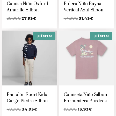
Camisa Niño Oxford
Polera Niño Rayas
Amarillo Silbon
Vertical Azul Silbon
El
El
El
El
39,90
€
27,93
€
44,90
€
31,43
€
precio
precio
precio
precio
original
actual
original
actual
era:
es:
era:
es:
39,90€.
27,93€.
44,90€.
31,43€.
¡Oferta!
¡Oferta!
Pantalón Sport Kids
Camiseta Niño Silbon
Cargo Piedra Silbon
Formentera Burdeos
El
El
El
El
49,90
€
34,93
€
19,90
€
13,93
€
precio
precio
precio
precio