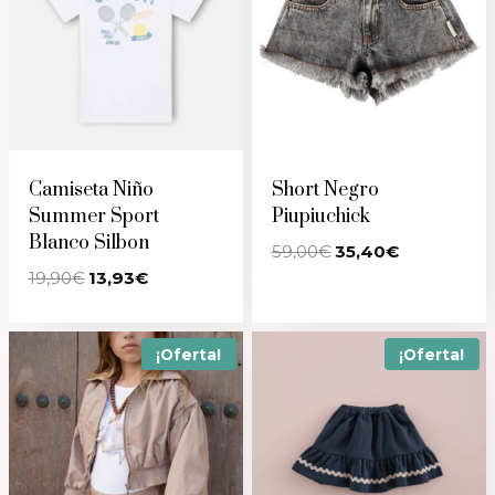
Camiseta Niño
Short Negro
Summer Sport
Piupiuchick
Blanco Silbon
El
El
59,00
€
35,40
€
precio
precio
El
El
19,90
€
13,93
€
original
actual
precio
precio
era:
es:
original
actual
59,00€.
35,40€.
era:
es:
19,90€.
13,93€.
¡Oferta!
¡Oferta!