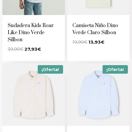
Sudadera Kids Roar
Camiseta Niño Dino
Like Dino Verde
Verde Claro Silbon
Silbon
El
El
19,90
€
13,93
€
precio
precio
El
El
39,90
€
27,93
€
original
actual
precio
precio
era:
es:
original
actual
19,90€.
13,93€.
era:
es:
39,90€.
27,93€.
¡Oferta!
¡Oferta!