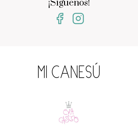
¡Síguenos!