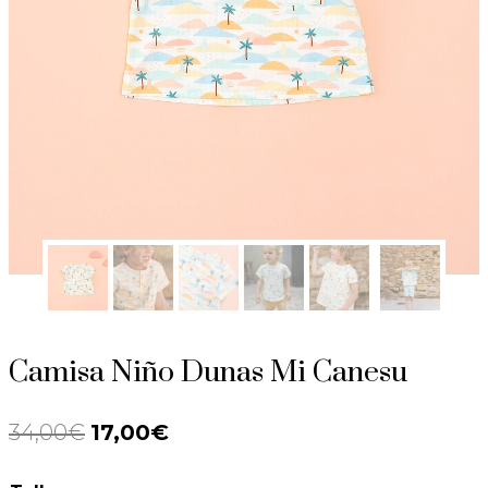
Camisa Niño Dunas Mi Canesu
34,00
€
El
17,00
€
El
precio
precio