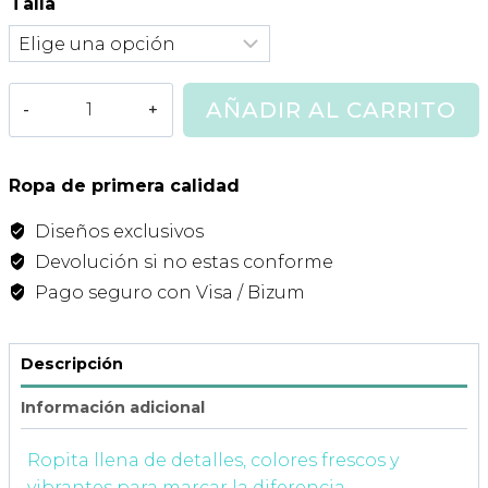
Talla
original
actual
era:
es:
34,00€.
17,00€.
Camisa
AÑADIR AL CARRITO
Niño
Dunas
Mi
Ropa de primera calidad
Canesu
Diseños exclusivos
cantidad
Devolución si no estas conforme
Pago seguro con Visa / Bizum
Descripción
Información adicional
Ropita llena de detalles, colores frescos y
vibrantes para marcar la diferencia.