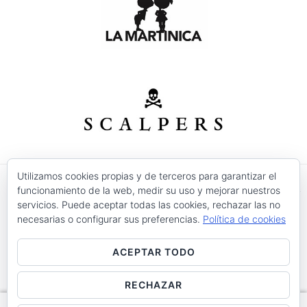
Utilizamos cookies propias y de terceros para garantizar el
funcionamiento de la web, medir su uso y mejorar nuestros
© 2026 Modas Isabel - C/ Verónica Nº 30 - CP. 30520 -
servicios. Puede aceptar todas las cookies, rechazar las no
Jumilla (Murcia)
necesarias o configurar sus preferencias.
Política de cookies
Precios válidos salvo error tipográfico o fin de
existencias.
ACEPTAR TODO
Aviso Legal
Condiciones de Uso
Devoluciones
Entrega
Política de Cookies
Contacto
RECHAZAR