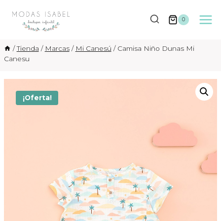
Saltar
al
0
contenido
/
Tienda
/
Marcas
/
Mi Canesú
/
Camisa Niño Dunas Mi
Canesu
¡Oferta!