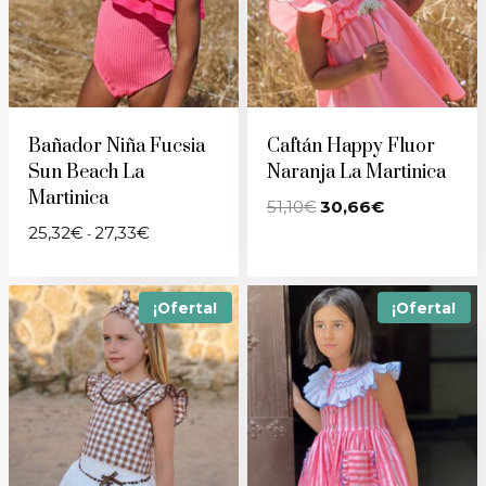
Bañador Niña Fucsia
Caftán Happy Fluor
Sun Beach La
Naranja La Martinica
Martinica
El
El
51,10
€
30,66
€
precio
precio
Rango
25,32
€
27,33
€
-
original
actual
de
era:
es:
precios:
51,10€.
30,66€.
desde
25,32€
¡Oferta!
¡Oferta!
hasta
27,33€