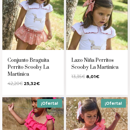
Conjunto Braguita
Lazo Niña Perritos
Perrito Scooby La
Scooby La Martinica
Martinica
El
El
13,35
€
8,01
€
precio
precio
El
El
42,20
€
25,32
€
original
actual
precio
precio
era:
es:
original
actual
13,35€.
8,01€.
era:
es:
42,20€.
25,32€.
¡Oferta!
¡Oferta!