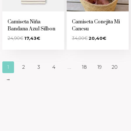
Camiseta Niña
Camiseta Conejita Mi
Bandana Azul Silbon
Canesu
El
El
El
El
24,90
€
17,43
€
34,00
€
20,40
€
precio
precio
precio
precio
original
actual
original
actual
era:
es:
era:
es:
24,90€.
17,43€.
34,00€.
20,40€.
1
2
3
4
…
18
19
20
→