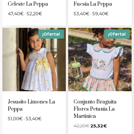
Celeste La Peppa
Fucsia La Peppa
Rango
Rango
47,40
€
52,20
€
53,40
€
59,40
€
-
-
de
de
precios:
precios:
desde
desde
47,40€
53,40€
¡Oferta!
¡Oferta!
hasta
hasta
52,20€
59,40€
Jesusito Limones La
Conjunto Braguita
Peppa
Flores Petunia La
Martinica
Rango
51,00
€
53,40
€
-
de
El
El
42,20
€
25,32
€
precios:
precio
precio
desde