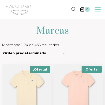
Saltar
al
0
contenido
Marcas
Mostrando 1–24 de 465 resultados
¡Oferta!
¡Oferta!