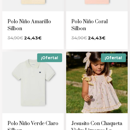
Polo Niño Amarillo
Polo Niño Coral
Silbon
Silbon
El
El
El
El
34,90
€
24,43
€
34,90
€
24,43
€
precio
precio
precio
precio
original
actual
original
actual
era:
es:
era:
es:
34,90€.
24,43€.
34,90€.
24,43€.
¡Oferta!
¡Oferta!
Polo Niño Verde Claro
Jesusito Con Chaqueta