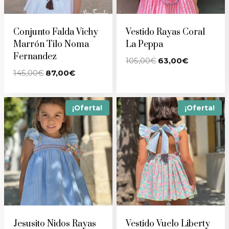
Conjunto Falda Vichy
Vestido Rayas Coral
Marrón Tilo Noma
La Peppa
Fernandez
El
El
105,00
€
63,00
€
precio
precio
El
El
145,00
€
87,00
€
original
actual
precio
precio
era:
es:
original
actual
105,00€.
63,00€.
era:
es:
145,00€.
87,00€.
¡Oferta!
¡Oferta!
Jesusito Nidos Rayas
Vestido Vuelo Liberty