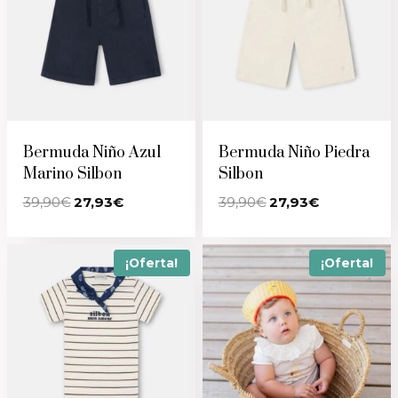
Bermuda Niño Azul
Bermuda Niño Piedra
Marino Silbon
Silbon
El
El
El
El
39,90
€
27,93
€
39,90
€
27,93
€
precio
precio
precio
precio
original
actual
original
actual
era:
es:
era:
es:
39,90€.
27,93€.
39,90€.
27,93€.
¡Oferta!
¡Oferta!