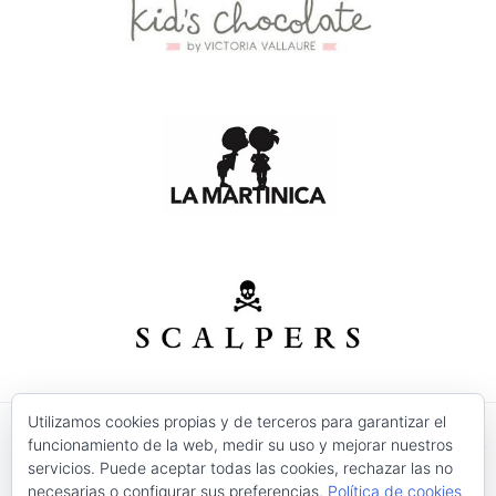
Utilizamos cookies propias y de terceros para garantizar el
funcionamiento de la web, medir su uso y mejorar nuestros
© 2026 Modas Isabel - C/ Verónica Nº 30 - CP. 30520 -
servicios. Puede aceptar todas las cookies, rechazar las no
Jumilla (Murcia)
necesarias o configurar sus preferencias.
Política de cookies