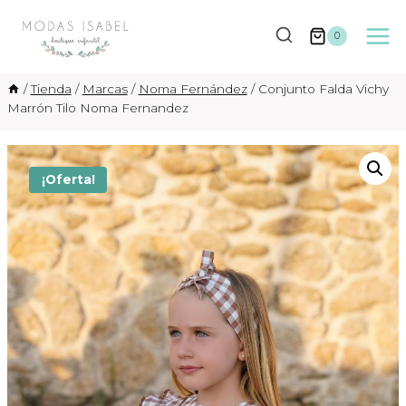
Saltar
al
0
contenido
/
Tienda
/
Marcas
/
Noma Fernández
/
Conjunto Falda Vichy
Marrón Tilo Noma Fernandez
¡Oferta!