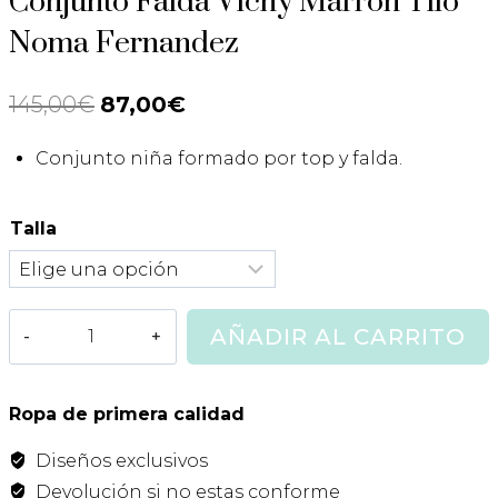
Conjunto Falda Vichy Marrón Tilo
Noma Fernandez
145,00
€
El
87,00
€
El
precio
precio
Conjunto niña formado por top y falda.
original
actual
era:
es:
Talla
145,00€.
87,00€.
Conjunto
AÑADIR AL CARRITO
Falda
Vichy
Marrón
Ropa de primera calidad
Tilo
Diseños exclusivos
Noma
Fernandez
Devolución si no estas conforme