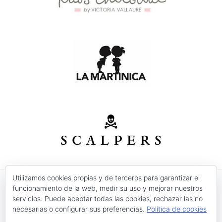
Utilizamos cookies propias y de terceros para garantizar el
funcionamiento de la web, medir su uso y mejorar nuestros
© 2026 Modas Isabel - C/ Verónica Nº 30 - CP. 30520 -
servicios. Puede aceptar todas las cookies, rechazar las no
Jumilla (Murcia)
necesarias o configurar sus preferencias.
Política de cookies
Precios válidos salvo error tipográfico o fin de