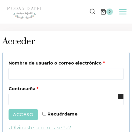
Saltar
al
0
contenido
Acceder
Nombre de usuario o correo electrónico
*
O
b
l
Contraseña
*
O
i
b
g
l
a
Recuérdame
ACCESO
i
t
¿Olvidaste la contraseña?
g