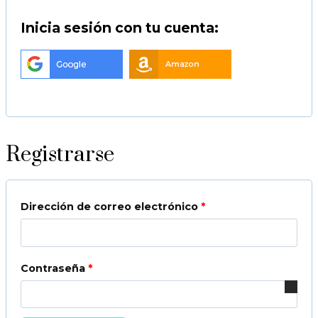
o
a
Inicia sesión con tu cuenta:
r
t
i
o
Sign in with Google
o
r
i
o
Registrarse
Dirección de correo electrónico
*
O
b
l
Contraseña
*
O
i
b
g
l