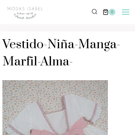
Saltar
al
0
contenido
Vestido-Niña-Manga-
Marfil-Alma-