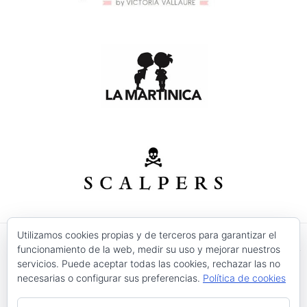
Utilizamos cookies propias y de terceros para garantizar el
funcionamiento de la web, medir su uso y mejorar nuestros
© 2026 Modas Isabel - C/ Verónica Nº 30 - CP. 30520 -
servicios. Puede aceptar todas las cookies, rechazar las no
Jumilla (Murcia)
necesarias o configurar sus preferencias.
Política de cookies
Precios válidos salvo error tipográfico o fin de
existencias.