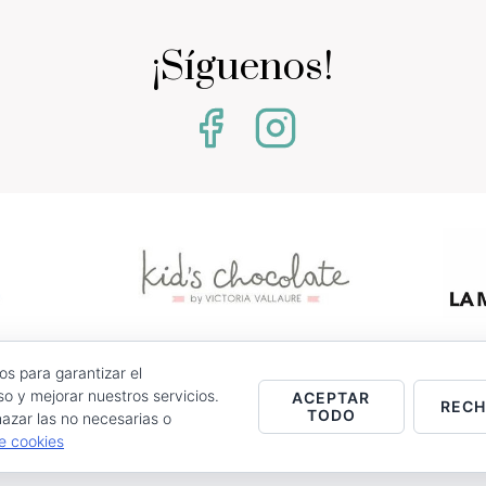
¡Síguenos!
os para garantizar el
0 - Jumilla (Murcia)
o y mejorar nuestros servicios.
ACEPTAR
REC
TODO
azar las no necesarias o
stencias.
de cookies
Entrega
Política de Cookies
Contacto