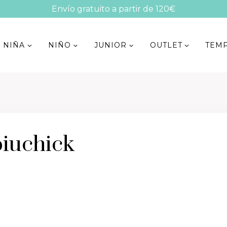
Envío gratuito a partir de 120€
NIÑA
NIÑO
JUNIOR
OUTLET
TEM
iuchick