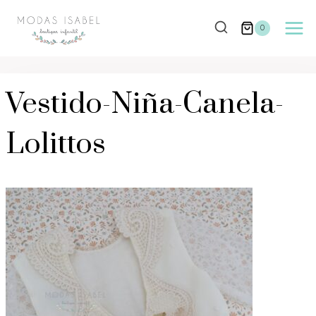
Saltar
al
0
contenido
Vestido-Niña-Canela-
Lolittos