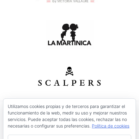
Utilizamos cookies propias y de terceros para garantizar el
funcionamiento de la web, medir su uso y mejorar nuestros
© 2026 Modas Isabel - C/ Verónica Nº 30 - CP. 30520 -
servicios. Puede aceptar todas las cookies, rechazar las no
Jumilla (Murcia)
necesarias o configurar sus preferencias.
Política de cookies
Precios válidos salvo error tipográfico o fin de
existencias.