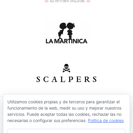
Utilizamos cookies propias y de terceros para garantizar el
funcionamiento de la web, medir su uso y mejorar nuestros
© 2026 Modas Isabel - C/ Verónica Nº 30 - CP. 30520 -
servicios. Puede aceptar todas las cookies, rechazar las no
Jumilla (Murcia)
necesarias o configurar sus preferencias.
Política de cookies
Precios válidos salvo error tipográfico o fin de
existencias.