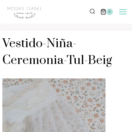
Saltar
al
0
contenido
Vestido-Niña-
Ceremonia-Tul-Beig