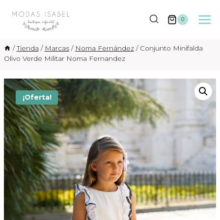
Saltar
al
0
contenido
/
Tienda
/
Marcas
/
Noma Fernández
/
Conjunto Minifalda
Olivo Verde Militar Noma Fernandez
¡Oferta!