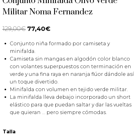
Conjunto Minifalda Olivo Verde
Militar Noma Fernandez
129,00
€
El
77,40
€
El
precio
precio
Conjunto niña formado por camiseta y
original
actual
minifalda.
era:
es:
Camiseta sin mangas en algodón color blanco
con volantes superpuestos con terminación en
129,00€.
77,40€.
verde y una fina raya en naranja flúor dándole así
un toque divertido.
Minifalda con volumen en tejido verde militar.
La minifalda lleva debajo incorporado un short
elástico para que puedan saltar y dar las vueltas
que quieran … pero siempre cómodas.
Talla