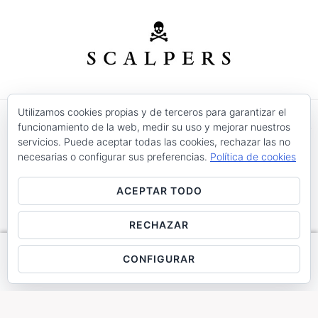
Utilizamos cookies propias y de terceros para garantizar el
funcionamiento de la web, medir su uso y mejorar nuestros
© 2026 Modas Isabel - C/ Verónica Nº 30 - CP. 30520 -
servicios. Puede aceptar todas las cookies, rechazar las no
Jumilla (Murcia)
necesarias o configurar sus preferencias.
Política de cookies
Precios válidos salvo error tipográfico o fin de
existencias.
ACEPTAR TODO
Aviso Legal
Condiciones de Uso
Devoluciones
Entrega
Política de Cookies
Contacto
RECHAZAR
CONFIGURAR
Boutique Infantil