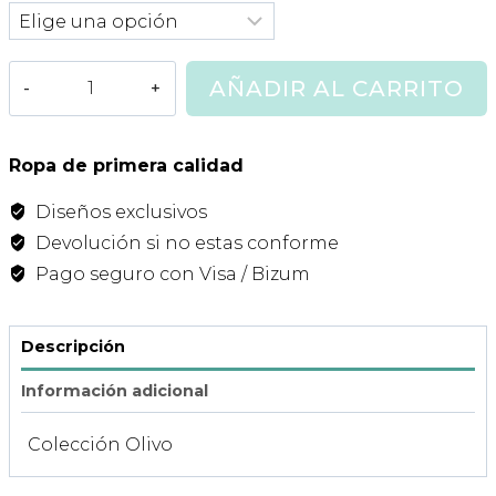
Conjunto
AÑADIR AL CARRITO
Minifalda
Olivo
Verde
Ropa de primera calidad
Militar
Diseños exclusivos
Noma
Fernandez
Devolución si no estas conforme
cantidad
Pago seguro con Visa / Bizum
Descripción
Información adicional
Colección Olivo