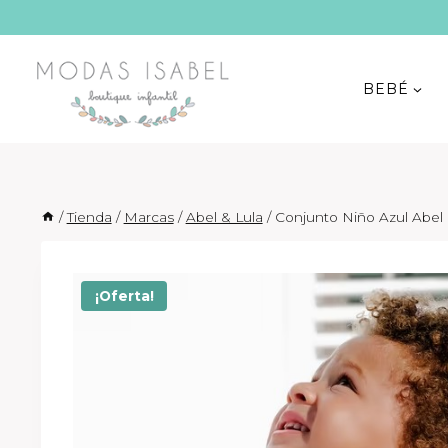
Saltar
al
contenido
BEBÉ
/
Tienda
/
Marcas
/
Abel & Lula
/
Conjunto Niño Azul Abel 
¡Oferta!