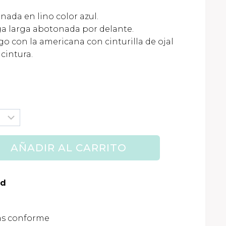
ada en lino color azul.
 larga abotonada por delante.
00€.
go con la americana con cinturilla de ojal
 cintura.
AÑADIR AL CARRITO
ad
as conforme