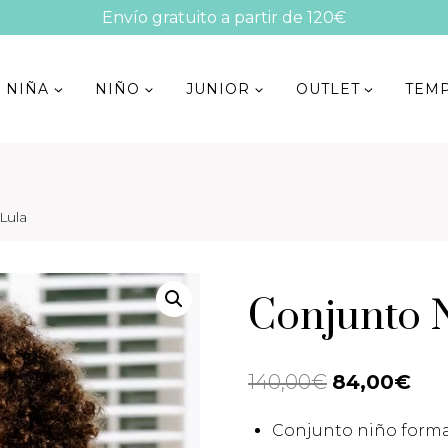
Envío gratuito a partir de 120€
NIÑA
NIÑO
JUNIOR
OUTLET
TEM
Lula
Conjunto N
140,00
€
El
84,00
€
El
precio
pre
Conjunto niño forma
original
act