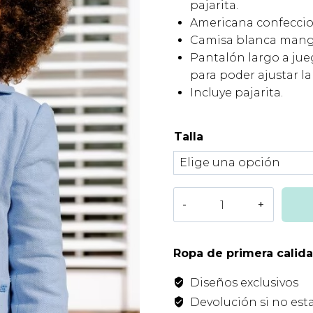
pajarita.
era:
es:
Americana confeccion
Camisa blanca manga
140,00€.
84,
Pantalón largo a jue
para poder ajustar la
Incluye pajarita.
Talla
Conjunto
Niño
Azul
Abel
Ropa de primera calid
Lula
Diseños exclusivos
cantidad
Devolución si no est