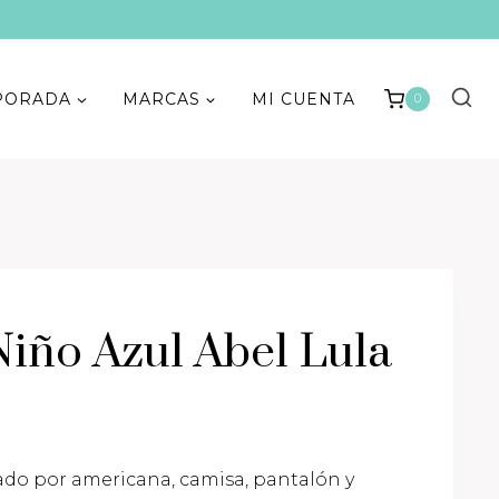
PORADA
MARCAS
MI CUENTA
0
iño Azul Abel Lula
cio
do por americana, camisa, pantalón y
ual