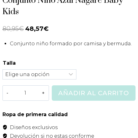
Conjunto Niño Azul Nagare Baby
Kids
80,95
€
El
48,57
€
El
precio
precio
Conjunto niño formado por camisa y bermuda.
original
actual
era:
es:
Talla
80,95€.
48,57€.
Conjunto
AÑADIR AL CARRITO
Niño
Azul
Nagare
Ropa de primera calidad
Baby
Diseños exclusivos
Kids
cantidad
Devolución si no estas conforme