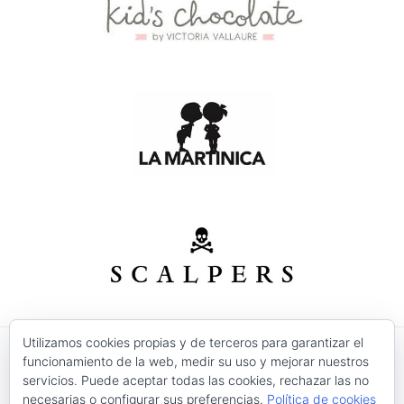
Utilizamos cookies propias y de terceros para garantizar el
funcionamiento de la web, medir su uso y mejorar nuestros
© 2026 Modas Isabel - C/ Verónica Nº 30 - CP. 30520 -
servicios. Puede aceptar todas las cookies, rechazar las no
Jumilla (Murcia)
necesarias o configurar sus preferencias.
Política de cookies