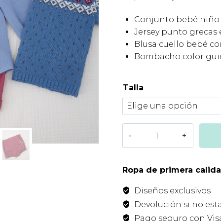
precio
prec
Conjunto bebé niño f
original
actua
Jersey punto grecas 
era:
es:
Blusa cuello bebé c
Bombacho color gui
67,45€.
40,4
Talla
Conjunto
Niño
Grecas
Guinda
Ropa de primera calid
Baby
Diseños exclusivos
Kids
cantidad
Devolución si no est
Pago seguro con Visa