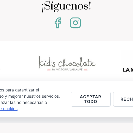
¡Síguenos!
os para garantizar el
0 - Jumilla (Murcia)
o y mejorar nuestros servicios.
ACEPTAR
REC
TODO
azar las no necesarias o
stencias.
de cookies
Entrega
Política de Cookies
Contacto