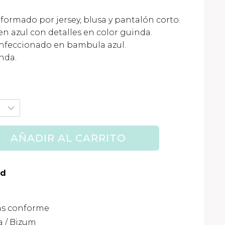
io
ormado por jersey, blusa y pantalón corto.
l
en azul con detalles en color guinda.
onfeccionado en bambula azul.
nda.
7€.
AÑADIR AL CARRITO
ad
as conforme
 / Bizum