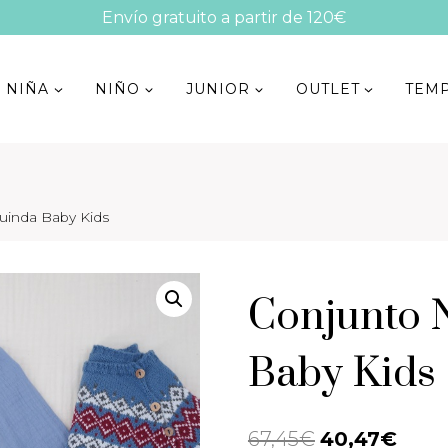
Envío gratuito a partir de 120€
NIÑA
NIÑO
JUNIOR
OUTLET
TEM
uinda Baby Kids
Conjunto 
Baby Kids
67,45
€
El
40,47
€
El