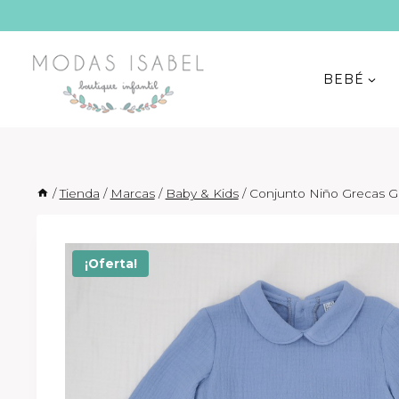
Saltar
al
contenido
BEBÉ
/
Tienda
/
Marcas
/
Baby & Kids
/
Conjunto Niño Grecas G
¡Oferta!