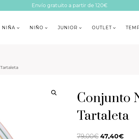
Envío gratuito a partir de 120€
NIÑA
NIÑO
JUNIOR
OUTLET
TEM
Tartaleta
Conjunto 
Tartaleta
79,00
€
El
47,40
€
El