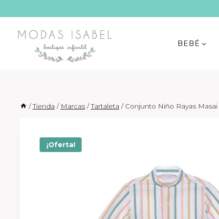
Saltar
al
contenido
BEBÉ
/
Tienda
/
Marcas
/
Tartaleta
/
Conjunto Niño Rayas Masai 
¡Oferta!