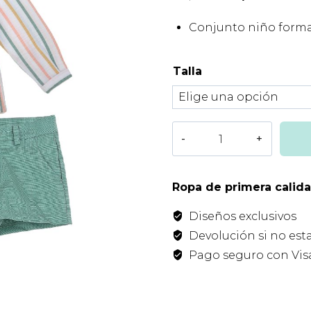
precio
prec
Conjunto niño forma
original
actu
era:
es:
Talla
79,00€.
47,4
Conjunto
Niño
Rayas
Masai
Ropa de primera calid
Tartaleta
Diseños exclusivos
cantidad
Devolución si no est
Pago seguro con Visa