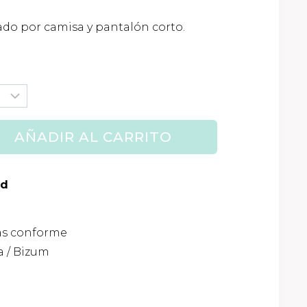
io
do por camisa y pantalón corto.
al
0€.
AÑADIR AL CARRITO
ad
as conforme
 / Bizum