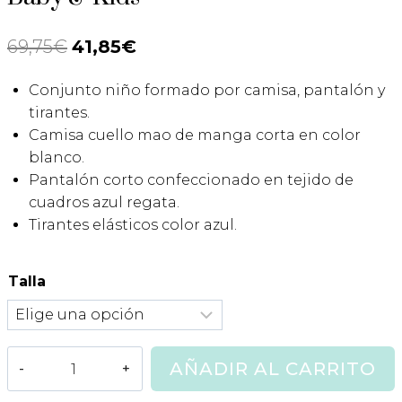
69,75
€
El
41,85
€
El
precio
precio
Conjunto niño formado por camisa, pantalón y
original
actual
tirantes.
era:
es:
Camisa cuello mao de manga corta en color
blanco.
69,75€.
41,85€.
Pantalón corto confeccionado en tejido de
cuadros azul regata.
Tirantes elásticos color azul.
Talla
Conjunto
AÑADIR AL CARRITO
Tirantes