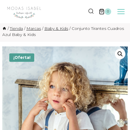
Saltar
al
0
contenido
/
Tienda
/
Marcas
/
Baby & Kids
/
Conjunto Tirantes Cuadros
Azul Baby & Kids
¡Oferta!