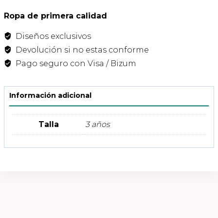
Cuadros
Azul
Ropa de primera calidad
Baby
Diseños exclusivos
&
Kids
Devolución si no estas conforme
cantidad
Pago seguro con Visa / Bizum
Información adicional
Talla
3 años