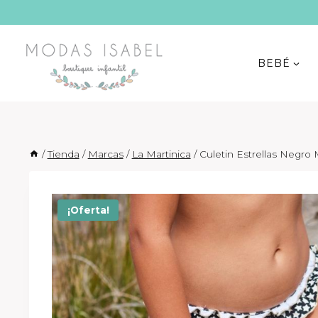
Saltar
al
contenido
BEBÉ
/
Tienda
/
Marcas
/
La Martinica
/
Culetin Estrellas Negro
¡Oferta!