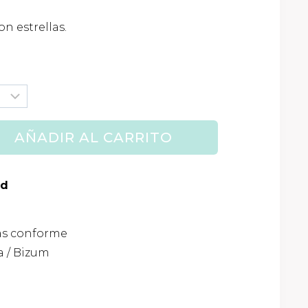
o
on estrellas.
.
AÑADIR AL CARRITO
ad
as conforme
 / Bizum