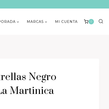
PORADA
MARCAS
MI CUENTA
0
trellas Negro
a Martinica