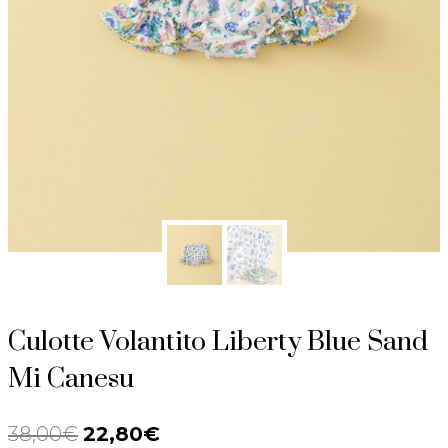
Culotte Volantito Liberty Blue Sand
Mi Canesu
38,00
€
El
22,80
€
El