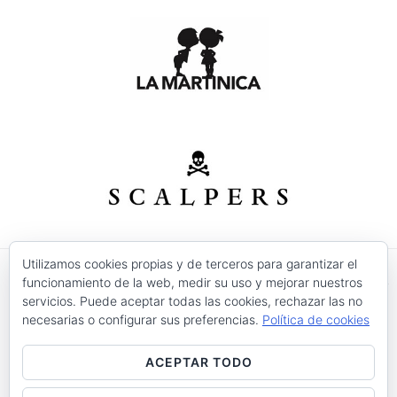
Utilizamos cookies propias y de terceros para garantizar el
funcionamiento de la web, medir su uso y mejorar nuestros
© 2026 Modas Isabel - C/ Verónica Nº 30 - CP. 30520 -
servicios. Puede aceptar todas las cookies, rechazar las no
Jumilla (Murcia)
necesarias o configurar sus preferencias.
Política de cookies
Precios válidos salvo error tipográfico o fin de
existencias.
ACEPTAR TODO
Aviso Legal
Condiciones de Uso
Devoluciones
Entrega
Política de Cookies
Contacto