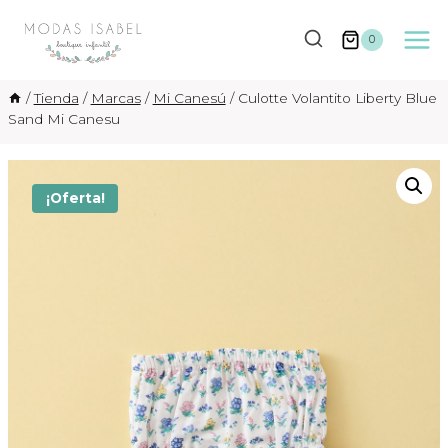
Saltar
al
0
contenido
/
Tienda
/
Marcas
/
Mi Canesú
/
Culotte Volantito Liberty Blue
Sand Mi Canesu
¡Oferta!