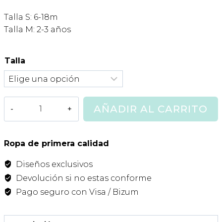
precio
precio
Talla S: 6-18m
original
actual
Talla M: 2-3 años
era:
es:
38,00€.
22,80€.
Talla
Culotte
AÑADIR AL CARRITO
Volantito
Liberty
Blue
Ropa de primera calidad
Sand
Diseños exclusivos
Mi
Canesu
Devolución si no estas conforme
cantidad
Pago seguro con Visa / Bizum