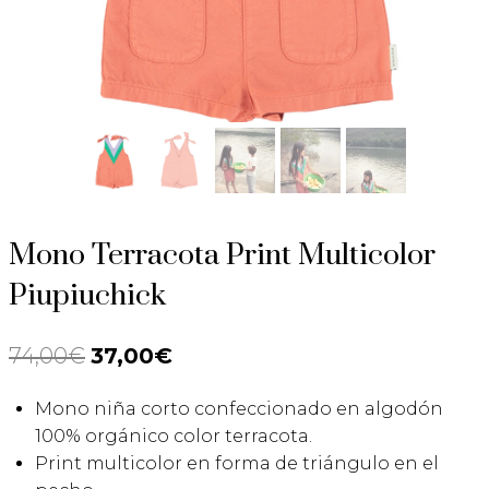
Mono Terracota Print Multicolor
Piupiuchick
74,00
€
El
37,00
€
El
precio
precio
Mono niña corto confeccionado en algodón
original
actual
100% orgánico color terracota.
era:
es:
Print multicolor en forma de triángulo en el