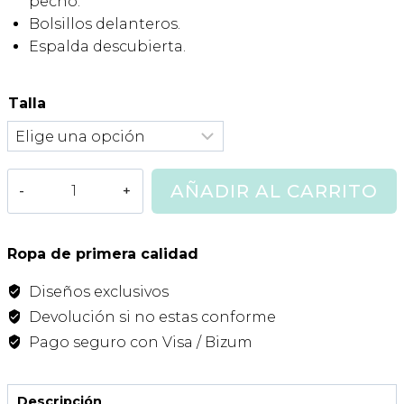
pecho.
74,00€.
37,00€.
Bolsillos delanteros.
Espalda descubierta.
Talla
Mono
AÑADIR AL CARRITO
Terracota
Print
Multicolor
Ropa de primera calidad
Piupiuchick
Diseños exclusivos
cantidad
Devolución si no estas conforme
Pago seguro con Visa / Bizum
Descripción