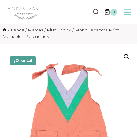
Saltar
al
0
contenido
/
Tienda
/
Marcas
/
Piupiuchick
/
Mono Terracota Print
Multicolor Piupiuchick
¡Oferta!