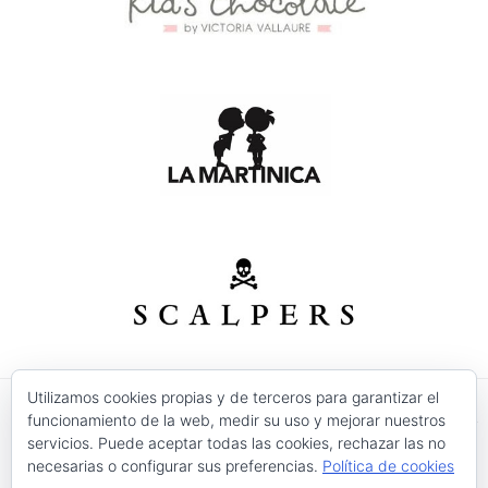
Utilizamos cookies propias y de terceros para garantizar el
funcionamiento de la web, medir su uso y mejorar nuestros
© 2026 Modas Isabel - C/ Verónica Nº 30 - CP. 30520 -
servicios. Puede aceptar todas las cookies, rechazar las no
Jumilla (Murcia)
necesarias o configurar sus preferencias.
Política de cookies
Precios válidos salvo error tipográfico o fin de