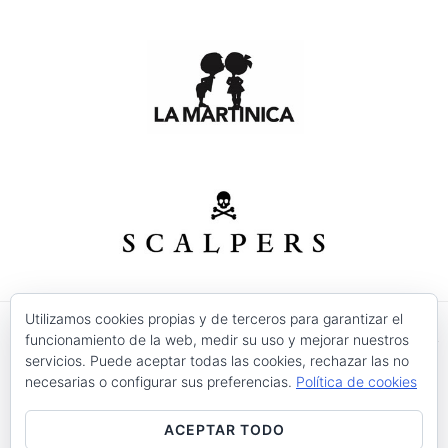
Utilizamos cookies propias y de terceros para garantizar el
funcionamiento de la web, medir su uso y mejorar nuestros
© 2026 Modas Isabel - C/ Verónica Nº 30 - CP. 30520 -
servicios. Puede aceptar todas las cookies, rechazar las no
Jumilla (Murcia)
necesarias o configurar sus preferencias.
Política de cookies
Precios válidos salvo error tipográfico o fin de
existencias.
ACEPTAR TODO
Aviso Legal
Condiciones de Uso
Devoluciones