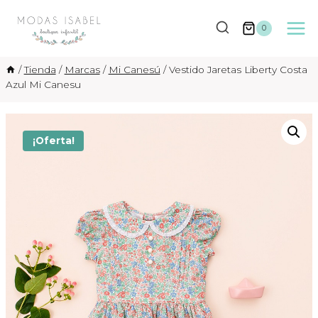
Saltar
al
0
contenido
/
Tienda
/
Marcas
/
Mi Canesú
/
Vestido Jaretas Liberty Costa
Azul Mi Canesu
¡Oferta!