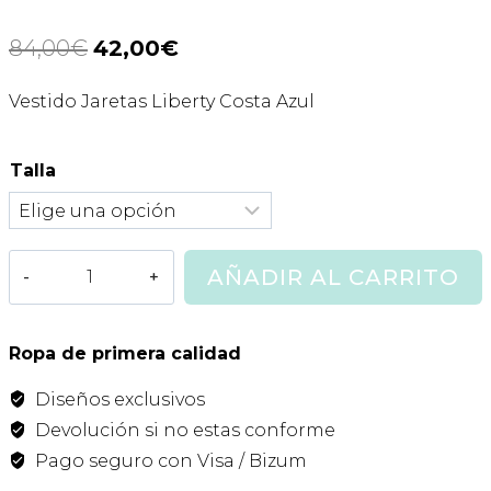
84,00
€
El
42,00
€
El
precio
precio
Vestido Jaretas Liberty Costa Azul
original
actual
era:
es:
Talla
84,00€.
42,00€.
Vestido
AÑADIR AL CARRITO
Jaretas
Liberty
Costa
Ropa de primera calidad
Azul
Diseños exclusivos
Mi
Canesu
Devolución si no estas conforme
cantidad
Pago seguro con Visa / Bizum