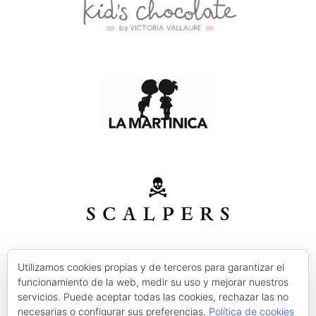
Utilizamos cookies propias y de terceros para garantizar el
funcionamiento de la web, medir su uso y mejorar nuestros
© 2026 Modas Isabel - C/ Verónica Nº 30 - CP. 30520 -
servicios. Puede aceptar todas las cookies, rechazar las no
Jumilla (Murcia)
necesarias o configurar sus preferencias.
Política de cookies