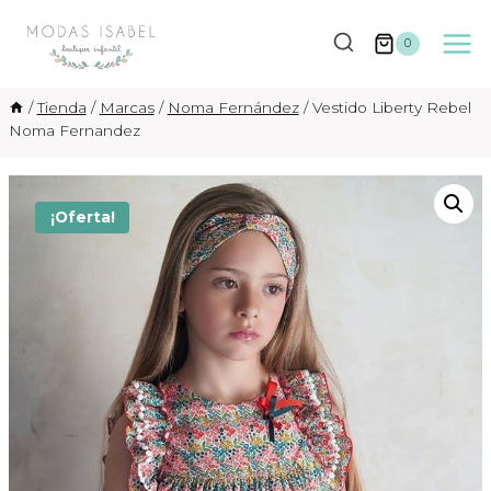
Saltar
al
0
contenido
/
Tienda
/
Marcas
/
Noma Fernández
/
Vestido Liberty Rebel
Noma Fernandez
¡Oferta!