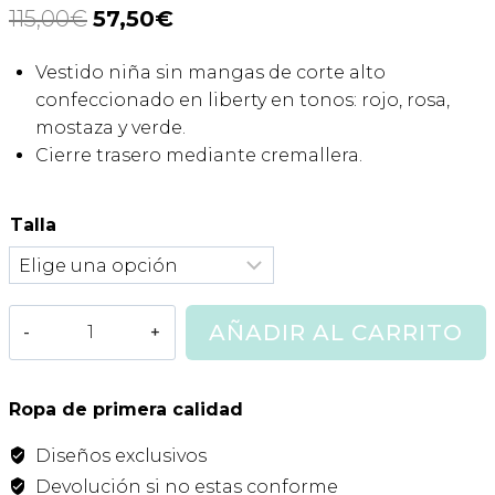
115,00
€
El
57,50
€
El
precio
precio
Vestido niña sin mangas de corte alto
original
actual
confeccionado en liberty en tonos: rojo, rosa,
era:
es:
mostaza y verde.
Cierre trasero mediante cremallera.
115,00€.
57,50€.
Talla
Vestido
AÑADIR AL CARRITO
Liberty
Rebel
Noma
Ropa de primera calidad
Fernandez
Diseños exclusivos
cantidad
Devolución si no estas conforme